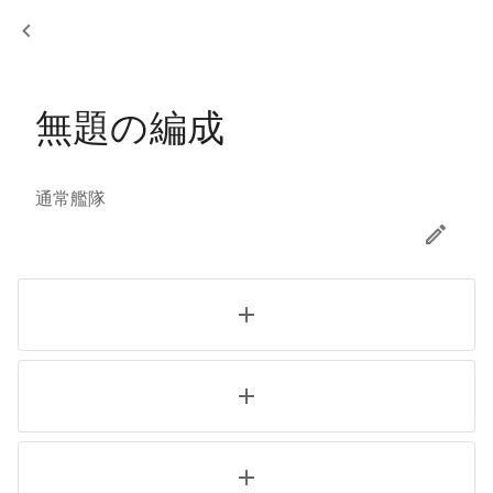
無題の編成 - Kcm2Cale
無題の編成
通常艦隊